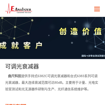
可调光衰减器
曲尺科技
提供手持式6382C可调光衰减器和台式6383系列可调
光衰减器，最大连续衰减范围可达80dB。主要用于计量、光电实
验室测试和光无源器件研制与生产、光纤通信系统维护等。